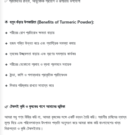
✅ প্রতিদিনের রান্না, আয়ুর্বেদিক প্রয়োগ ও রূপচর্চায় উপযোগী
🌟
হলুদ গুঁড়ার উপকারিতা (Benefits of Turmeric Powder):
🔸 শরীরের রোগ প্রতিরোধ ক্ষমতা বাড়ায়
🔸 হজম শক্তি উন্নত করে এবং গ্যাস্ট্রিক সমস্যা কমায়
🔸 ত্বকের উজ্জ্বলতা বাড়ায় এবং ব্রণের সমস্যায় কার্যকর
🔸 শরীরের যেকোনো প্রদাহ ও ব্যথা প্রশমনে সহায়ক
🔸 ঠান্ডা, কাশি ও গলাব্যথায় প্রাকৃতিক প্রতিষেধক
🔸 লিভার পরিষ্কার রাখতে সাহায্য করে
🌿
টেকসই কৃষি ও কৃষকের পাশে আমাদের ভূমিকা
আমরা শুধু পণ্য বিক্রি করি না, আমরা কৃষকের সঙ্গে একটি বন্ধন তৈরি করি। স্থানীয় চাষিদের ন্যায্য
মূল্য দিয়ে এবং পরিবেশবান্ধব উৎপাদন পদ্ধতি অনুসরণ করে আমরা কাজ করি বাংলাদেশের খাদ্য
নিরাপত্তা ও কৃষি টেকসইতায়।