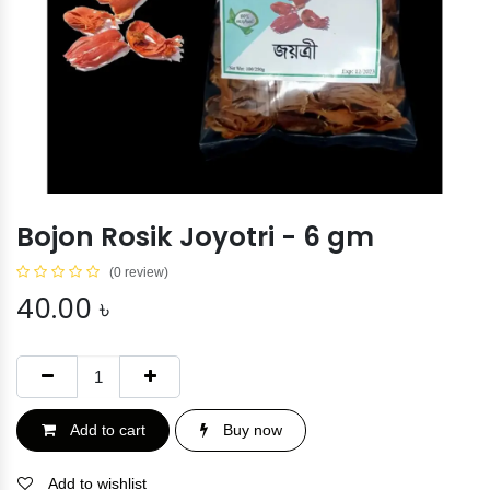
Bojon Rosik Joyotri - 6 gm
(0 review)
40.00
৳
Add to cart
Buy now
Add to wishlist