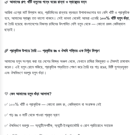
🌿
আমাদের গল্প: খাঁটি হলুদের গন্ধে ঘরের রান্না ও স্বাস্থ্যের যত্ন
আরিবা এগ্রো মার্ট বিশ্বাস করে, প্রতিদিনের রান্নায় ব্যবহৃত উপাদানগুলোর যত বেশি খাঁটি ও প্রাকৃতিক
হবে, আমাদের স্বাস্থ্য তত ভালো থাকবে। সেই ভাবনা থেকেই আমরা এনেছি
১০০% খাঁটি হলুদ গুঁড়া
,
যা তৈরি হয়েছে বাংলাদেশের নিজস্ব চাষিদের উৎপাদিত দেশি হলুদ থেকে — কোনো রকম কেমিক্যাল
ছাড়াই।
🌾
প্রাকৃতিক উপায়ে তৈরি — প্রকৃতির রঙ ও ঔষধি শক্তির এক নিখুঁত মিশ্রণ
আমাদের হলুদ সংগ্রহ করা হয় দেশের বিশুদ্ধ অঞ্চল থেকে, যেখানে চাষিরা বিষমুক্ত ও টেকসই চাষাবাদ
করেন। এই হলুদ রোদে শুকিয়ে, প্রাকৃতিক পদ্ধতিতে পেষণ করে তৈরি হয় গাঢ় রঙের, মিষ্টি সুগন্ধযুক্ত
এবং ঔষধিগুণে ভরপুর হলুদ গুঁড়া।
💛
কেন আমাদের হলুদ গুঁড়া আলাদা?
✅ ১০০% খাঁটি ও প্রাকৃতিক — কোনো রকম রং, কেমিক্যাল বা সংরক্ষক নেই
✅ গাঢ় রঙ ও মাটি থেকে পাওয়া প্রকৃত ঘ্রাণ
✅ ঔষধিগুণে ভরপুর — অ্যান্টিসেপটিক, অ্যান্টি-ইনফ্ল্যামেটরি ও রোগ প্রতিরোধে সহায়ক