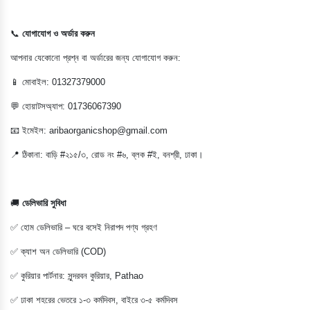
📞
যোগাযোগ ও অর্ডার করুন
আপনার যেকোনো প্রশ্ন বা অর্ডারের জন্য যোগাযোগ করুন:
📱 মোবাইল: 01327379000
💬 হোয়াটসঅ্যাপ: 01736067390
📧 ইমেইল:
aribaorganicshop@gmail.com
📍 ঠিকানা: বাড়ি #২১৫/৩, রোড নং #৬, ব্লক #ই, বনশ্রী, ঢাকা।
🚚
ডেলিভারি সুবিধা
✅ হোম ডেলিভারি – ঘরে বসেই নিরাপদ পণ্য গ্রহণ
✅ ক্যাশ অন ডেলিভারি (COD)
✅ কুরিয়ার পার্টনার: সুন্দরবন কুরিয়ার, Pathao
✅ ঢাকা শহরের ভেতরে ১-৩ কর্মদিবস, বাইরে ৩-৫ কর্মদিবস