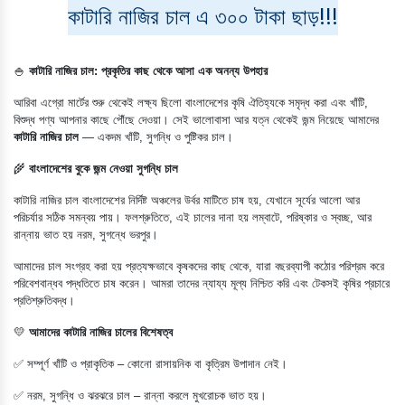
কাটারি নাজির চাল এ ৩০০ টাকা ছাড়!!!
🍚
কাটারি নাজির চাল: প্রকৃতির কাছ থেকে আসা এক অনন্য উপহার
আরিবা এগ্রো মার্টের শুরু থেকেই লক্ষ্য ছিলো বাংলাদেশের কৃষি ঐতিহ্যকে সমৃদ্ধ করা এবং খাঁটি,
বিশুদ্ধ পণ্য আপনার কাছে পৌঁছে দেওয়া। সেই ভালোবাসা আর যত্ন থেকেই জন্ম নিয়েছে আমাদের
কাটারি নাজির চাল
— একদম খাঁটি, সুগন্ধি ও পুষ্টিকর চাল।
🌾
বাংলাদেশের বুকে জন্ম নেওয়া সুগন্ধি চাল
কাটারি নাজির চাল বাংলাদেশের নির্দিষ্ট অঞ্চলের উর্বর মাটিতে চাষ হয়, যেখানে সূর্যের আলো আর
পরিচর্যার সঠিক সমন্বয় পায়। ফলশ্রুতিতে, এই চালের দানা হয় লম্বাটে, পরিষ্কার ও স্বচ্ছ, আর
রান্নায় ভাত হয় নরম, সুগন্ধে ভরপুর।
আমাদের চাল সংগ্রহ করা হয় প্রত্যক্ষভাবে কৃষকদের কাছ থেকে, যারা বছরব্যাপী কঠোর পরিশ্রম করে
পরিবেশবান্ধব পদ্ধতিতে চাষ করেন। আমরা তাদের ন্যায্য মূল্য নিশ্চিত করি এবং টেকসই কৃষির প্রচারে
প্রতিশ্রুতিবদ্ধ।
💛
আমাদের কাটারি নাজির চালের বিশেষত্ব
✅ সম্পূর্ণ খাঁটি ও প্রাকৃতিক – কোনো রাসায়নিক বা কৃত্রিম উপাদান নেই।
✅ নরম, সুগন্ধি ও ঝরঝরে চাল – রান্না করলে মুখরোচক ভাত হয়।