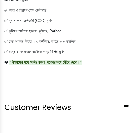
✅ দ্রুত ও নিরাপদ হোম ডেলিভারি
✅ ক্যাশ অন ডেলিভারি (COD) সুবিধা
✅ কুরিয়ার পার্টনার: সুন্দরবন কুরিয়ার, Pathao
✅ ঢাকা শহরের ভিতরে ১-৩ কর্মদিবস, বাইরে ৩-৫ কর্মদিবস
✅ বাল্ক বা হোলসেল অর্ডারের জন্য বিশেষ সুবিধা
❤️
“বিশ্বাসের সঙ্গে অর্ডার করুন, যত্নের সঙ্গে পৌঁছে দেবো।”
Customer Reviews