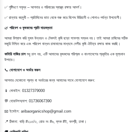
✅ পুষ্টিগুণে সমৃদ্ধ – আপনার ও পরিবারের স্বাস্থ্য রক্ষায় আদর্শ।
✅ রান্নায় বহুমুখী – প্রতিদিনের ভাত থেকে শুরু করে বিশেষ বিরিয়ানী ও পোলাও পর্যন্ত উপযোগী।
🌿
পরিবেশ ও কৃষকদের প্রতি দায়বদ্ধতা
আমরা বিশ্বাস করি সুষম উন্নয়ন ও টেকসই কৃষি ছাড়া সাফল্য সম্ভব নয়। তাই আমরা চাষিদের সঠিক
মজুরি নিশ্চিত করে এবং পরিবেশ বান্ধব চাষাবাদের মাধ্যমে দেশীয় কৃষি ঐতিহ্য রক্ষায় কাজ করছি।
কাটারি নাজির চাল
শুধু চাল নয়, এটি আমাদের কৃষকদের পরিশ্রম ও বাংলাদেশের প্রকৃতির এক মূল্যবান
উপহার।
📞
যোগাযোগ ও অর্ডার করুন
আপনার যেকোনো প্রশ্ন বা অর্ডারের জন্য আমাদের সাথে যোগাযোগ করুন:
📱 মোবাইল: 01327379000
💬 হোয়াটসঅ্যাপ: 01736067390
📧 ইমেইল:
aribaorganicshop@gmail.com
📍 ঠিকানা: বাড়ি #২১৫/৩, রোড নং #৬, ব্লক #ই, বনশ্রী, ঢাকা।
🚚
ডেলিভারি সুবিধা